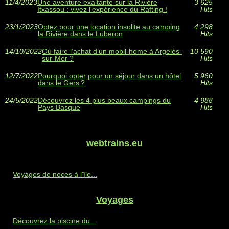
11/4/2023
Une aventure exaltante sur la Rivière
3 625
Itxassou : vivez l'expérience du Rafting !
Hits
23/1/2023
Optez pour une location insolite au camping
4 298
la Rivière dans le Luberon
Hits
14/10/2022
Où faire l’achat d’un mobil-home à Argelès-
10 590
sur-Mer ?
Hits
12/7/2022
Pourquoi opter pour un séjour dans un hôtel
5 960
dans le Gers ?
Hits
24/5/2022
Découvrez les 4 plus beaux campings du
4 988
Pays Basque
Hits
webtrains.eu
Voyages de noces à l'île...
Voyages
Découvrez la piscine du...