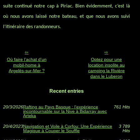
suite continué notre cap à Piriac. Bien évidemment, c’est là
où nous avons laissé notre bateau, et que nous avons suivi
l’itinéraire des randonneurs.
Où faire l’achat d’un
Optez pour une
mobil-home à
location insolite au
Argelès-sur-Mer ?
camping la Rivière
dans le Luberon
Recent entries
20/3/2026
Rafting au Pays Basque : l’expérience
761 Hits
incontournable sur la Nive à Bidarray avec
Arteka
20/4/2023
Navigation et Voile à Corfou: Une Expérience
3 789
Magique à Couper le Souffle
Hits