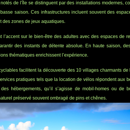
notés de l'île se distinguent par des installations modernes,
basse saison. Ces infrastructures incluent souvent des espac
et des zones de jeux aquatiques.
 l’accent sur le bien-être des adultes avec des espaces de rel
arantir des instants de détente absolue. En haute saison, des 
ons thématiques enrichissent l’expérience.
cyclables facilitent la découverte des 10 villages charmants de l
 services pratiques tels que la location de vélos répondent aux 
ité des hébergements, qu’il s’agisse de mobil-homes ou de 
naturel préservé souvent ombragé de pins et chênes.