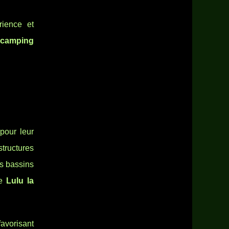
érience et
 camping
pour leur
tructures
s bassins
me
Lulu la
favorisant