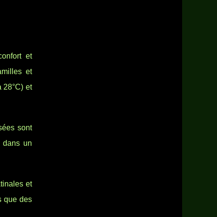
onfort et
milles et
 28°C) et
sées sont
é dans un
tinales et
es que des