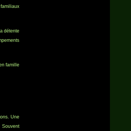
 familiaux
a détente
campements
en famille
sons. Une
o. Souvent