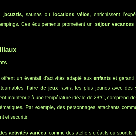
es
jacuzzis
, saunas ou
locations vélos
, enrichissent l’exp
ampings. Ces équipements promettent un
séjour vacances
iliaux
nts
offrent un éventail d'activités adapté aux
enfants
et garanti 
tournables, l’
aire de jeux
ravira les plus jeunes avec des s
vent maintenue à une température idéale de 28°C, comprend de
thématiques. Par exemple, des personnages attachants com
 et sécurité.
 des
activités variées
, comme des ateliers créatifs ou sportifs, 