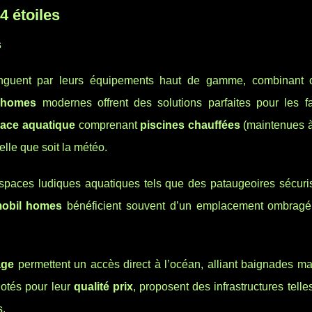
4 étoiles
s
nguent par leurs équipements haut de gamme, combinant c
l-homes
modernes offrent des solutions parfaites pour les fa
ace aquatique
comprenant
piscines chauffées
(maintenues à
uelle que soit la météo.
spaces ludiques aquatiques tels que des pataugeoires sécuri
obil homes
bénéficient souvent d’un emplacement ombrag
age
permettent un accès direct à l’océan, alliant baignades ma
notés pour leur
qualité prix
, proposent des infrastructures tell
s.