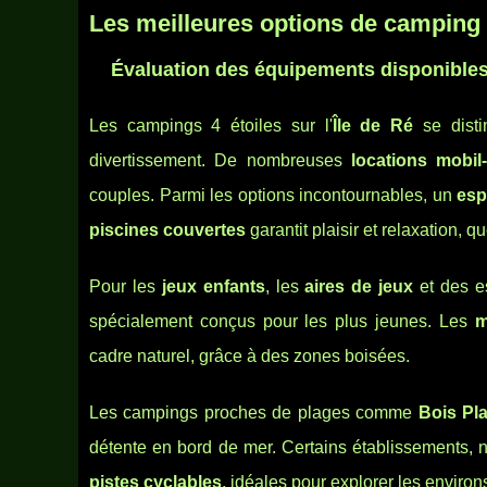
Les meilleures options de camping 
Évaluation des équipements disponible
Les campings 4 étoiles sur l'
Île de Ré
se disti
divertissement. De nombreuses
locations mobi
couples. Parmi les options incontournables, un
esp
piscines couvertes
garantit plaisir et relaxation, q
Pour les
jeux enfants
, les
aires de jeux
et des e
spécialement conçus pour les plus jeunes. Les
m
cadre naturel, grâce à des zones boisées.
Les campings proches de plages comme
Bois Pl
détente en bord de mer. Certains établissements, 
pistes cyclables
, idéales pour explorer les environ