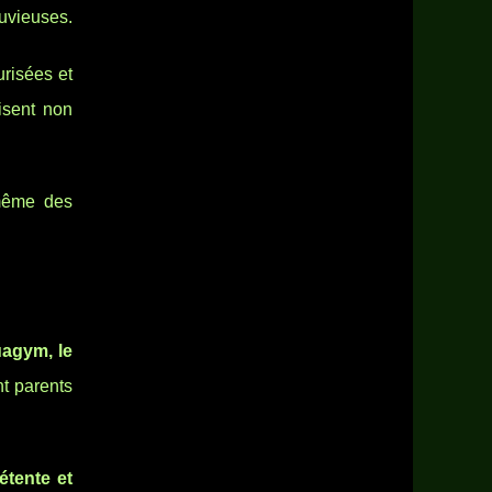
uvieuses.
risées et
isent non
 même des
uagym, le
nt parents
étente et