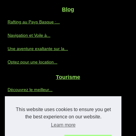
Blog
Rafting au Pays Basque :...
Navigation et Voile à...
Une aventure exaltante sur la...
Optez pour une location...
Tourisme
Découvrez le meilleur...
Découvrez un camping avec...
This website uses cookies to ensure you get
Quand Visiter Barcelone : Les...
the best experience on our website.
Learn more
Guide ultime: vacances...