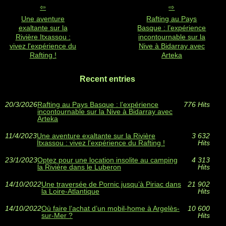
Une aventure
Rafting au Pays
exaltante sur la
Basque : l’expérience
Rivière Itxassou :
incontournable sur la
vivez l'expérience du
Nive à Bidarray avec
Rafting !
Arteka
Recent entries
20/3/2026
Rafting au Pays Basque : l’expérience
776 Hits
incontournable sur la Nive à Bidarray avec
Arteka
11/4/2023
Une aventure exaltante sur la Rivière
3 632
Itxassou : vivez l'expérience du Rafting !
Hits
23/1/2023
Optez pour une location insolite au camping
4 313
la Rivière dans le Luberon
Hits
14/10/2022
Une traversée de Pornic jusqu’à Piriac dans
21 902
la Loire-Atlantique
Hits
14/10/2022
Où faire l’achat d’un mobil-home à Argelès-
10 600
sur-Mer ?
Hits