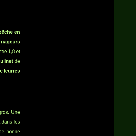
pêche en
 nageurs
re 1,8 et
ulinet
de
te leurres
gros. Une
 dans les
une bonne