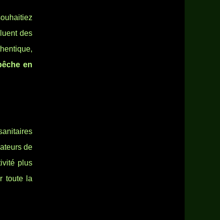
ouhaitiez
cluent des
hentique,
pêche en
anitaires
mateurs de
vité plus
 toute la