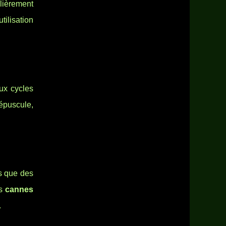
lièrement
tilisation
aux cycles
répuscule,
es que des
es
cannes
.