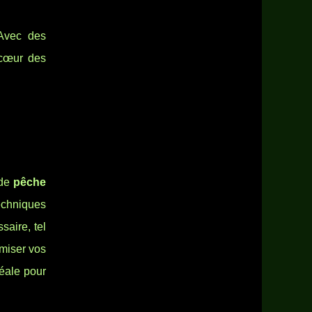
 Avec des
 cœur des
 de
pêche
techniques
saire, tel
imiser vos
déale pour