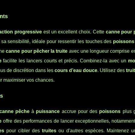
nts
action progressive
est un excellent choix. Cette
canne pour 
a sensibilité, idéale pour ressentir les touches des
poissons
une
canne pour pêcher la truite
avec une longueur comprise ent
e
facilite les lancers courts et précis. Combinez-la avec un
mo
us de discrétion dans les
cours d’eau douce
. Utilisez des
trui
ur maximiser vos chances.
és
canne pêche
à
puissance
accrue pour des
poissons
plus 
e
offre des performances de lancer exceptionnelles, notamment
es
pour cibler des
truites
ou d'autres espèces. Maintenez 