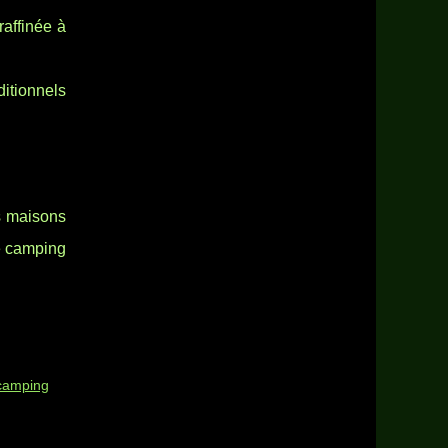
raffinée à
ditionnels
es maisons
le camping
 camping