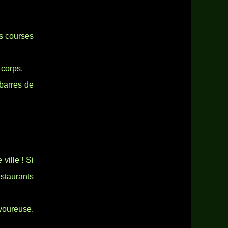
es courses
 corps.
 barres de
ville ! Si
staurants
avoureuse.