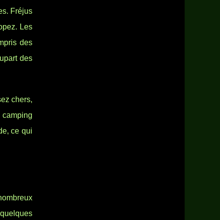
es. Fréjus
ropez. Les
mpris des
upart des
sez chers,
de camping
e, ce qui
e nombreux
i quelques